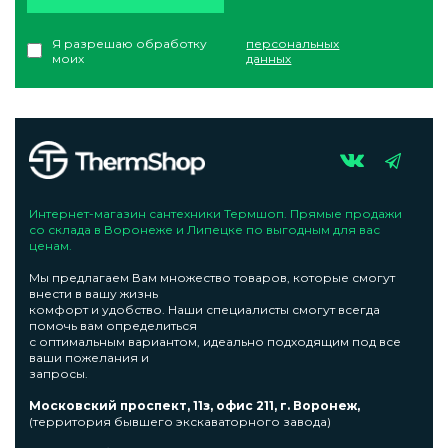
Я разрешаю обработку
персональных
моих
данных
Интернет-магазин сантехники Термшоп. Прямые продажи
со склада в Воронеже и Липецке по выгодным для вас
ценам.
Мы предлагаем Вам множество товаров, которые смогут
внести в вашу жизнь
комфорт и удобство. Наши специалисты смогут всегда
помочь вам определиться
с оптимальным вариантом, идеально подходящим под все
ваши пожелания и
запросы.
Московский проспект, 11з, офис 211, г. Воронеж,
(территория бывшего экскаваторного завода)