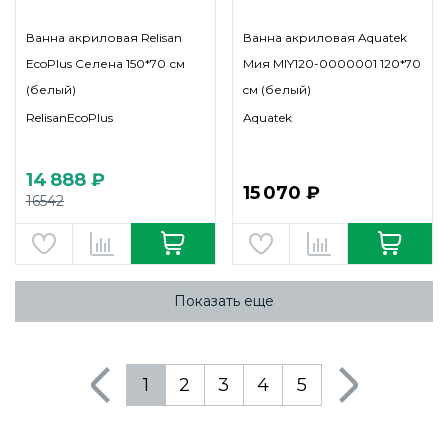
Ванна акриловая Relisan
Ванна акриловая Aquatek
EcoPlus Селена 150*70 см
Мия MIY120-0000001 120*70
(белый)
cм (белый)
RelisanEcoPlus
Aquatek
14 888 ₽
15 070 ₽
16542
Показать еще
1
2
3
4
5