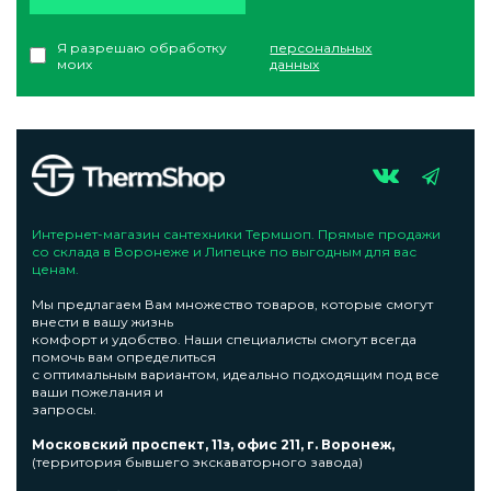
Я разрешаю обработку
персональных
моих
данных
Интернет-магазин сантехники Термшоп. Прямые продажи
со склада в Воронеже и Липецке по выгодным для вас
ценам.
Мы предлагаем Вам множество товаров, которые смогут
внести в вашу жизнь
комфорт и удобство. Наши специалисты смогут всегда
помочь вам определиться
с оптимальным вариантом, идеально подходящим под все
ваши пожелания и
запросы.
Московский проспект, 11з, офис 211, г. Воронеж,
(территория бывшего экскаваторного завода)