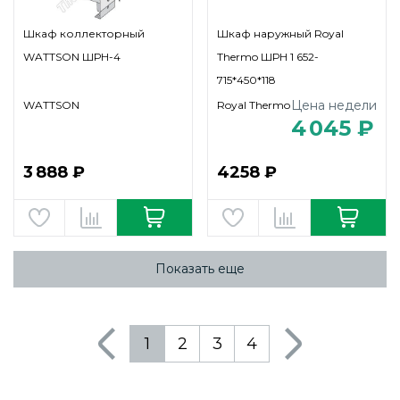
Шкаф коллекторный
Шкаф наружный Royal
WATTSON ШРН-4
Thermo ШРН 1 652-
715*450*118
Цена недели
WATTSON
Royal Thermo
4 045 ₽
3 888 ₽
4258 ₽
Показать еще
1
2
3
4