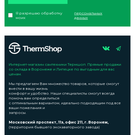
Я разрешаю обработку
персональных
моих
данных
Интернет-магазин сантехники Термшоп. Прямые продажи
со склада в Воронеже и Липецке по выгодным для вас
ценам.
Мы предлагаем Вам множество товаров, которые смогут
внести в вашу жизнь
комфорт и удобство. Наши специалисты смогут всегда
помочь вам определиться
с оптимальным вариантом, идеально подходящим под все
ваши пожелания и
запросы.
Московский проспект, 11з, офис 211, г. Воронеж,
(территория бывшего экскаваторного завода)