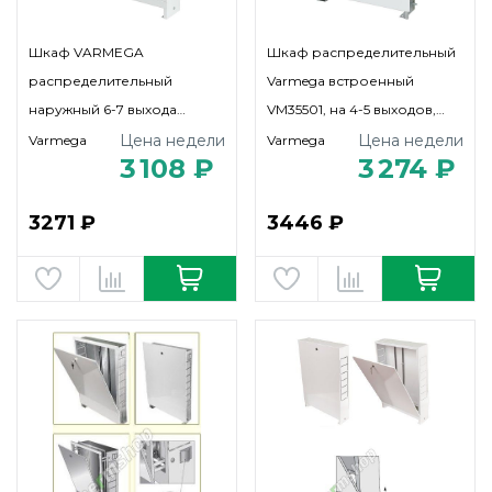
Шкаф VARMEGA
Шкаф распределительный
распределительный
Varmega встроенный
наружный 6-7 выхода
VM35501, на 4-5 выходов,
(ШРН-2)
(ШРВ-1) 668х125х492
Цена недели
Цена недели
Varmega
Varmega
3 108 ₽
3 274 ₽
3271 ₽
3446 ₽