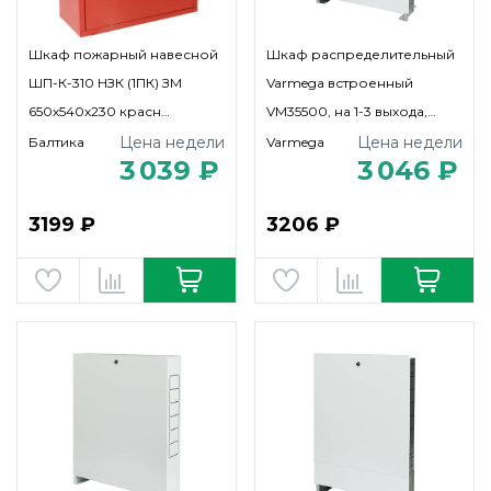
Шкаф пожарный навесной
Шкаф распределительный
ШП-К-310 НЗК (1ПК) ЗМ
Varmega встроенный
650х540х230 красн
VM35500, на 1-3 выхода,
Балтика-01
(ШРВ-0) 668х125х402
Цена недели
Цена недели
Балтика
Varmega
3 039 ₽
3 046 ₽
3199 ₽
3206 ₽