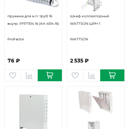
пружина для м.п. труб 16
Шкаф коллекторный
внутр. PFPT514.16 (Art.4514.16)
WATTSON ШРН-1
ProFactor
WATTSON
76 ₽
2 535 ₽