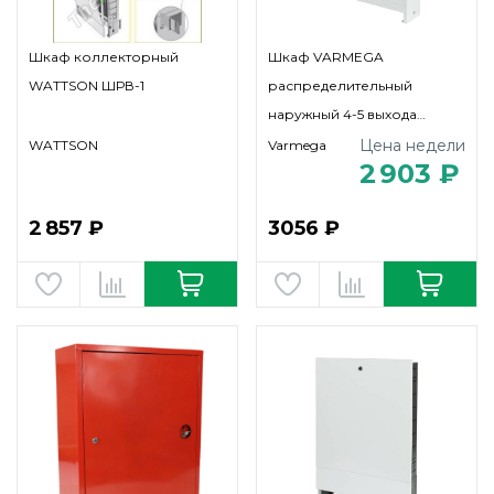
Шкаф коллекторный
Шкаф VARMEGA
WATTSON ШРВ-1
распределительный
наружный 4-5 выхода
(ШРН-1)
Цена недели
WATTSON
Varmega
2 903 ₽
2 857 ₽
3056 ₽