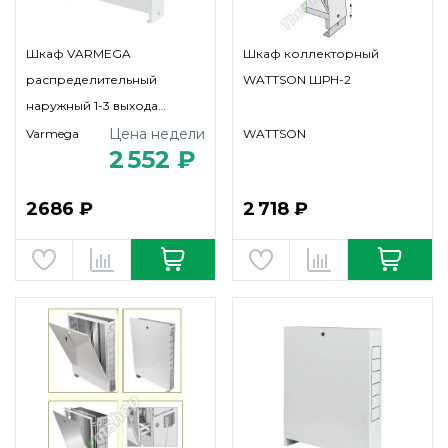
Шкаф VARMEGA
Шкаф коллекторный
распределительный
WATTSON ШРН-2
наружный 1-3 выхода
(ШРН-0)
Цена недели
Varmega
WATTSON
2 552 ₽
2686 ₽
2 718 ₽