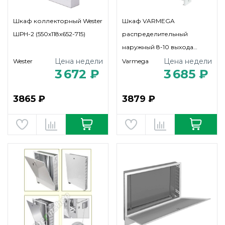
Шкаф коллекторный Wester
Шкаф VARMEGA
ШРН-2 (550х118х652-715)
распределительный
наружный 8-10 выхода
(ШРН-3)
Цена недели
Цена недели
Wester
Varmega
3 672 ₽
3 685 ₽
3865 ₽
3879 ₽