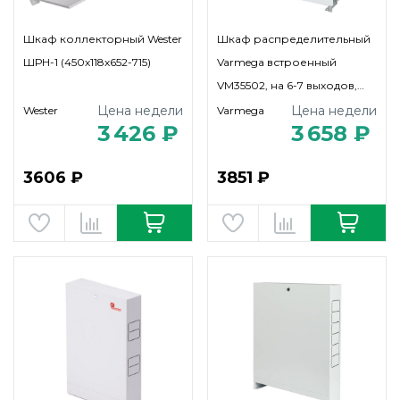
Шкаф коллекторный Wester
Шкаф распределительный
ШРН-1 (450х118х652-715)
Varmega встроенный
VM35502, на 6-7 выходов,
(ШРВ-2) 668х125х592
Цена недели
Цена недели
Wester
Varmega
3 426 ₽
3 658 ₽
3606 ₽
3851 ₽