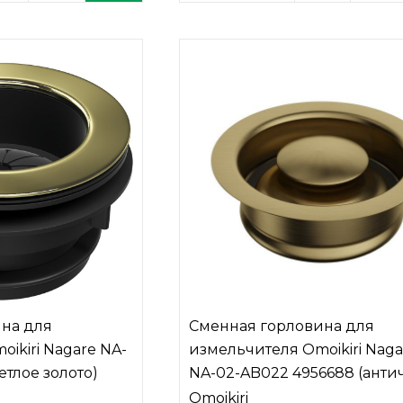
на для
Сменная горловина для
ikiri Nagare NA-
измельчителя Omoikiri Naga
етлое золото)
NA-02-AB022 4956688 (анти
латунь)
Omoikiri