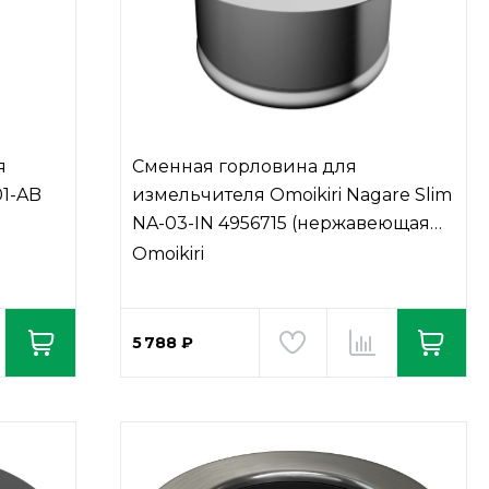
я
Сменная горловина для
01-AB
измельчителя Omoikiri Nagare Slim
NA-03-IN 4956715 (нержавеющая
сталь)
Omoikiri
5 788 ₽