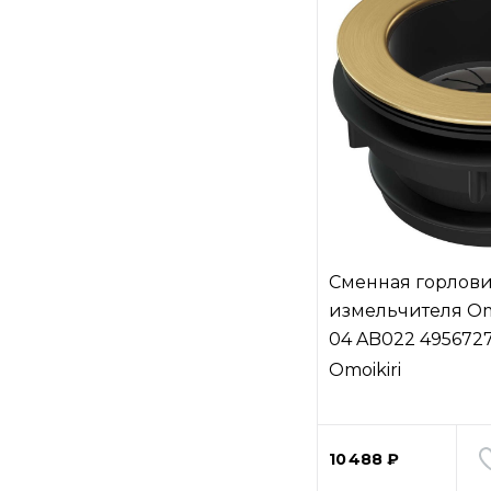
Сменная горлови
измельчителя Omo
04 AB022 4956727
латунь)
Omoikiri
10 488 ₽