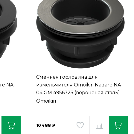
Сменная горловина для
re NA-
измельчителя Omoikiri Nagare NA-
04 GM 4956725 (вороненая сталь)
Omoikiri
10 488 ₽