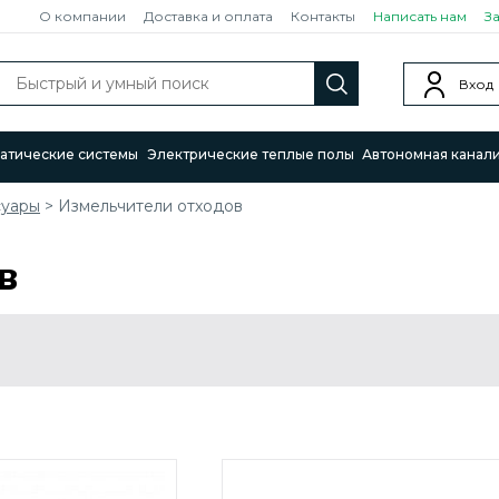
О компании
Доставка и оплата
Контакты
Написать нам
З
Вход
атические системы
Электрические теплые полы
Автономная канал
суары
>
Измельчители отходов
в