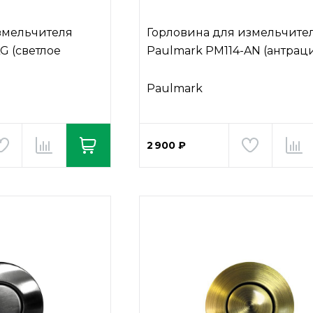
змельчителя
Горловина для измельчите
G (светлое
Paulmark PM114-AN (антраци
Paulmark
2 900 ₽