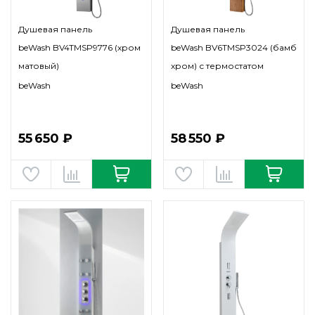
Душевая панель
Душевая панель
beWash BV4TMSP9776 (хром
beWash BV6TMSP3024 (бамбук/
матовый)
хром) с термостатом
beWash
beWash
55 650 ₽
58 550 ₽