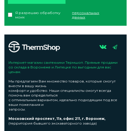
Я разрешаю обработку
персональных
моих
данных
Интернет-магазин сантехники Термшоп. Прямые продажи
со склада в Воронеже и Липецке по выгодным для вас
ценам.
Мы предлагаем Вам множество товаров, которые смогут
внести в вашу жизнь
комфорт и удобство. Наши специалисты смогут всегда
помочь вам определиться
с оптимальным вариантом, идеально подходящим под все
ваши пожелания и
запросы.
Московский проспект, 11з, офис 211, г. Воронеж,
(территория бывшего экскаваторного завода)