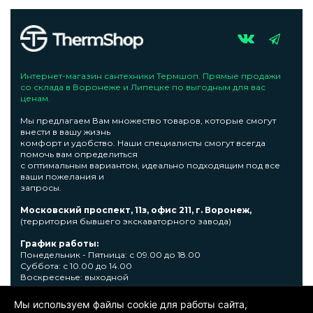
Интернет-магазин сантехники Термшоп. Прямые продажи
со склада в Воронеже и Липецке по выгодным для вас
ценам.
Мы предлагаем Вам множество товаров, которые смогут
внести в вашу жизнь
комфорт и удобство. Наши специалисты смогут всегда
помочь вам определиться
с оптимальным вариантом, идеально подходящим под все
ваши пожелания и
запросы.
Московский проспект, 11з, офис 211, г. Воронеж,
(территория бывшего экскаваторного завода)
График работы:
Понедельник - Пятница: с 09.00 до 18.00
Суббота: с 10.00 до 14.00
Воскресенье: выходной
Узнать подробную информациювы сможете по телефону +7
Мы используем файлы cookie для работы сайта,
473 300-31-39 или E-mail: sale@thermshop.ru