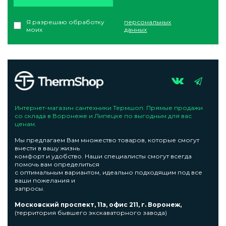
Я разрешаю обработку
персональных
моих
данных
Интернет-магазин сантехники Термшоп. Прямые продажи
со склада в Воронеже и Липецке по выгодным для вас
ценам.
Мы предлагаем Вам множество товаров, которые смогут
внести в вашу жизнь
комфорт и удобство. Наши специалисты смогут всегда
помочь вам определиться
с оптимальным вариантом, идеально подходящим под все
ваши пожелания и
запросы.
Московский проспект, 11з, офис 211, г. Воронеж,
(территория бывшего экскаваторного завода)